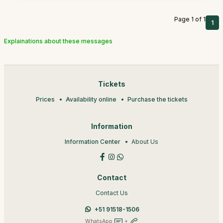
Page 1 of 1
1
Explainations about these messages
Tickets
Prices
Availability online
Purchase the tickets
Information
Information Center
About Us
Contact
Contact Us
+51 91518-1506
WhatsApp
+