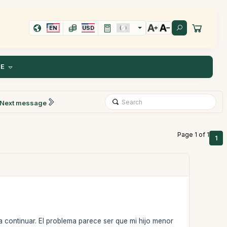
EN
USD
CE
Next message
Page 1 of 1
1
 continuar. El problema parece ser que mi hijo menor