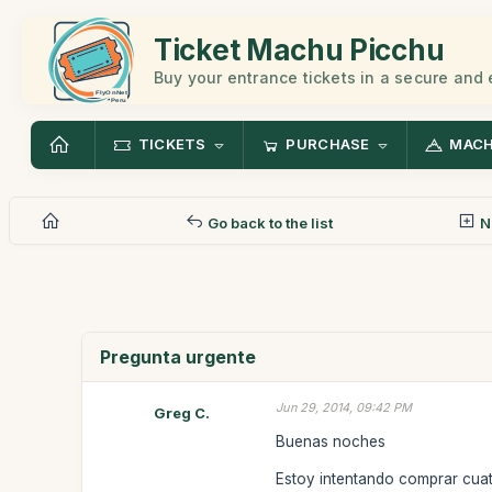
Ticket Machu Picchu
Buy your entrance tickets in a secure and
TICKETS
PURCHASE
MACH
Go back to the list
N
Pregunta urgente
Jun 29, 2014, 09:42 PM
Greg C.
Buenas noches
Estoy intentando comprar cuat