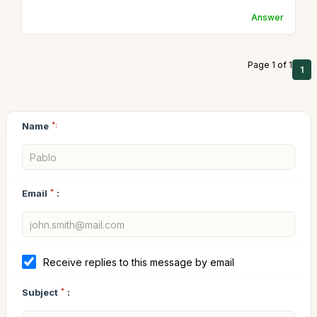
Answer
Page 1 of 1
1
Name
*:
Email
*
:
Receive replies to this message by email
Subject
*
: