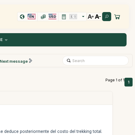
EN
USD
CE
Next message
Page 1 of 1
1
se deduce posteriormente del costo del trekking total.