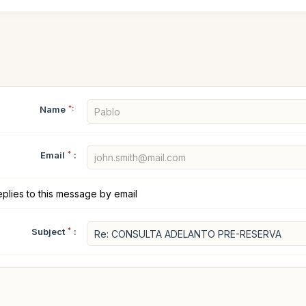
Name
*:
Email
*
:
plies to this message by email
Subject
*
: